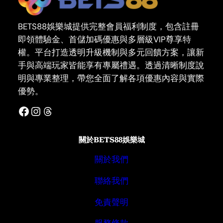
BETS88娛樂城提供完整會員福利制度，包含註冊
即領體驗金、首儲加碼優惠與多層級VIP尊享特
權。平台打造透明升級機制與多元回饋方案，讓新
手與高端玩家皆能享有專屬禮遇。透過清晰制度說
明與專業整理，帶您全面了解各項優惠內容與實際
優勢。
Facebook
Instagram
Threads
關於BETS88娛樂城
關於我們
聯絡我們
免責聲明