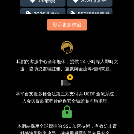
539開獎
2026世界杯
2026世界盃
BETS88娛樂城
顯示更多標籤
dg百家樂
RG富遊娛樂城
TU娛樂城
TU娛樂城dcard
tu娛樂城安全嗎
TU娛樂穩嗎
我們的客服中心全年無休，提供 24 小時專人即時支
世界杯 2026
世界杯下注教學
援，協助您處理註冊、遊戲與金流等相關問題。
世界盃
世界盃投注
本平台支援多種合法第三方支付與 USDT 金流系統，
世界盃投注站
世足投注
入金與提款流程皆經過安全驗證並即時處理。
世足賽讓分
世足足球賠率
六合彩版路
場中投注
本網站採用全球標準的 SSL 加密技術，有效防止資
料外洩與駭客攻擊，確保用戶隱私與交易安全。