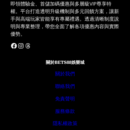
即領體驗金、首儲加碼優惠與多層級VIP尊享特
權。平台打造透明升級機制與多元回饋方案，讓新
世界盃投注站
世足投注
手與高端玩家皆能享有專屬禮遇。透過清晰制度說
世足賽讓分
世足足球賠率
明與專業整理，帶您全面了解各項優惠內容與實際
優勢。
六合彩版路
場中投注
Facebook
Instagram
Threads
大老爺娛樂城
大老爺娛樂城詐騙
關於BETS88娛樂城
娛樂城
娛樂城註冊送
關於我們
娛樂城體驗金
富遊娛樂城老闆
聯絡我們
百家樂
真人百家樂
免責聲明
運動彩券
服務條款
隱私權政策