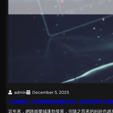
admin
December 5, 2025
【玩家爆料】大老爺娛樂城詐騙案例分析，避免再被黑平台坑
近年來，網路娛樂城蓬勃發展，但隨之而來的糾紛也越