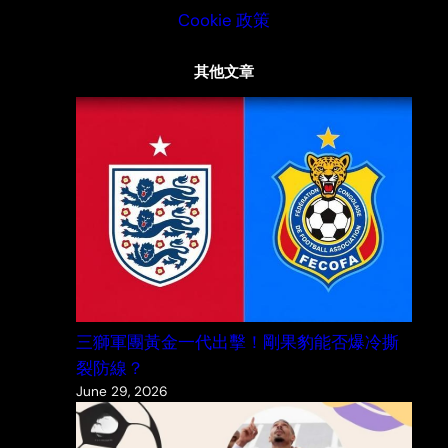
Cookie 政策
其他文章
三獅軍團黃金一代出擊！剛果豹能否爆冷撕
裂防線？
June 29, 2026