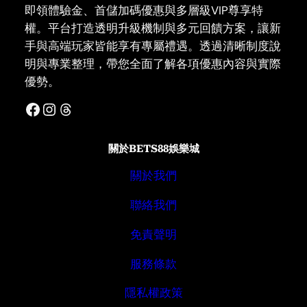
即領體驗金、首儲加碼優惠與多層級VIP尊享特
權。平台打造透明升級機制與多元回饋方案，讓新
世界盃投注站
世足投注
手與高端玩家皆能享有專屬禮遇。透過清晰制度說
世足賽讓分
世足足球賠率
明與專業整理，帶您全面了解各項優惠內容與實際
優勢。
六合彩版路
場中投注
Facebook
Instagram
Threads
大老爺娛樂城
大老爺娛樂城詐騙
關於BETS88娛樂城
娛樂城
娛樂城註冊送
關於我們
娛樂城體驗金
富遊娛樂城老闆
聯絡我們
百家樂
真人百家樂
免責聲明
運動彩券
服務條款
隱私權政策