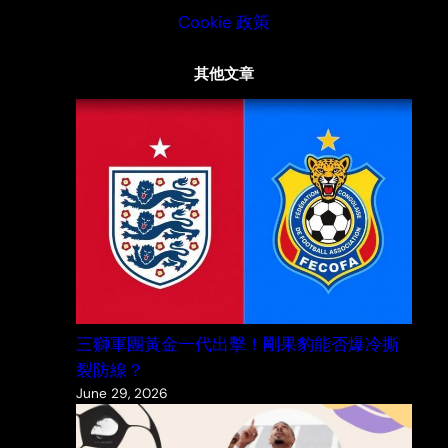
Cookie 政策
其他文章
三獅軍團黃金一代出擊！剛果豹能否爆冷撕
裂防線？
June 29, 2026