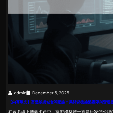
admin
December 5, 2025
【內幕曝光】富遊娛樂城老闆是誰？揭開背後操盤團隊與營運
在眾多線上博弈平台中，富遊娛樂城一直是玩家們公認的