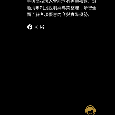
手與高端玩家皆能享有專屬禮遇。透
過清晰制度說明與專業整理，帶您全
面了解各項優惠內容與實際優勢。
Facebook
Instagram
Threads