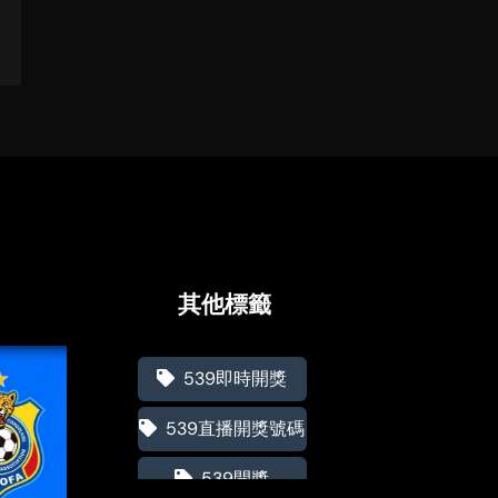
世界盃投注站
世足投注
世足賽讓分
世足足球賠率
六合彩版路
場中投注
大老爺娛樂城
大老爺娛樂城詐騙
娛樂城
娛樂城註冊送
娛樂城體驗金
富遊娛樂城老闆
其他標籤
百家樂
真人百家樂
539即時開獎
運動彩券
539直播開獎號碼
539開獎