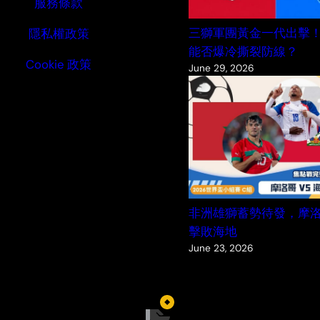
服務條款
三獅軍團黃金一代出擊
隱私權政策
能否爆冷撕裂防線？
Cookie 政策
June 29, 2026
非洲雄獅蓄勢待發，摩
擊敗海地
June 23, 2026