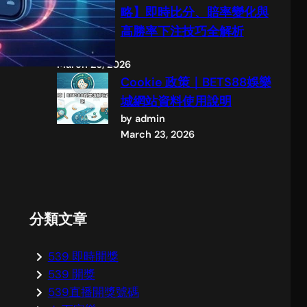
略】即時比分、賠率變化與
高勝率下注技巧全解析
by admin
March 26, 2026
Cookie 政策｜BETS88娛樂
城網站資料使用說明
by admin
March 23, 2026
分類文章
539 即時開獎
539 開獎
539直播開獎號碼